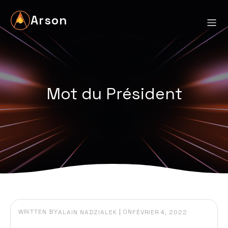
Arson
Mot du Président
WRITTEN BY
|
ON
ALAIN NADZIALEK
FÉVRIER 4, 2022